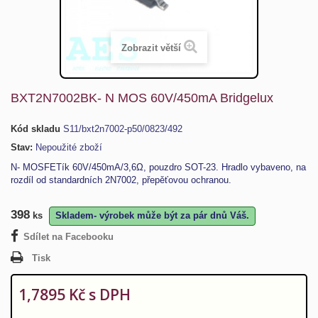
Zobrazit větší
BXT2N7002BK- N MOS 60V/450mA Bridgelux
Kód skladu
S11/bxt2n7002-p50/0823/492
Stav:
Nepoužité zboží
N- MOSFETík 60V/450mA/3,6Ω, pouzdro SOT-23. Hradlo vybaveno, na
rozdíl od standardních 2N7002, přepěťovou ochranou.
398
ks
Skladem- výrobek může být za pár dnů Váš.
Sdílet na Facebooku
Tisk
1,7895 Kč
s DPH