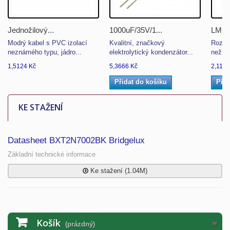
Jednožilový...
1000uF/35V/1...
LMC71
Modrý kabel s PVC izolací
Kvalitní, značkový
Rozsah
neznámého typu, jádro...
elektrolytický kondenzátor...
než ±0
1,5124 Kč
5,3666 Kč
2,1162
Přidat do košíku
Přid
KE STAŽENÍ
Datasheet BXT2N7002BK Bridgelux
Základní technické informace
Ke stažení (1.04M)
Košík
(prázdný)