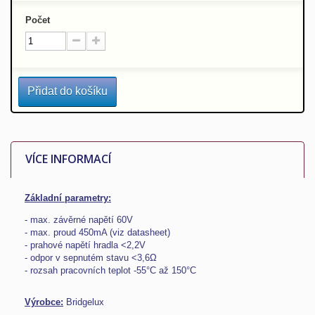
Počet
Přidat do košíku
VÍCE INFORMACÍ
Základní parametry:
- max. závěrné napětí 60V
- max. proud 450mA (viz datasheet)
- prahové napětí hradla <2,2V
- odpor v sepnutém stavu <3,6Ω
- rozsah pracovních teplot -55°C až 150°C
Výrobce:
Bridgelux