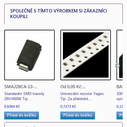
SPOLEČNĚ S TÍMTO VÝROBKEM SI ZÁKAZNÍCI
KOUPILI:
SMAJ28CA-13-...
Od 0,05 Kč:...
BAS1
Standardní SMD transily
Univerzální rezistor Yageo.
100V/
28V/400W Tip:...
Tip: Za přátelské...
spínac
0,6364 Kč
0,7273 Kč
0,1378
Přidat do košíku
Přidat do košíku
Přid