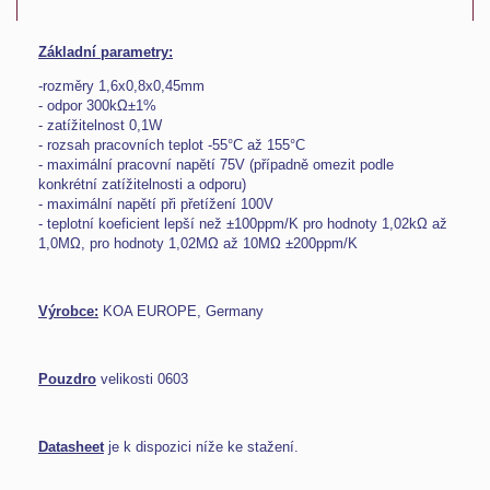
Základní parametry:
-rozměry 1,6x0,8x0,45mm
- odpor 300kΩ±1%
- zatížitelnost 0,1W
- rozsah pracovních teplot -55°C až 155°C
- maximální pracovní napětí 75V (případně omezit podle
konkrétní zatížitelnosti a odporu)
- maximální napětí při přetížení 100V
- teplotní koeficient lepší než ±100ppm/K pro hodnoty 1,02kΩ až
1,0MΩ, pro hodnoty 1,02MΩ až 10MΩ ±200ppm/K
Výrobce:
KOA EUROPE, Germany
Pouzdro
velikosti 0603
Datasheet
je k dispozici níže ke stažení.