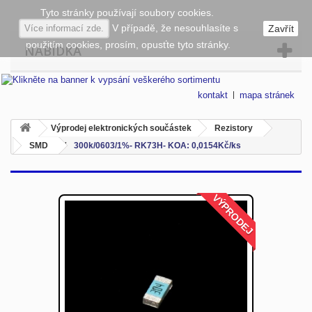
Tyto stránky používají soubory cookies.
V případě, že nesouhlasíte s
Více informací zde.
Zavřít
použitím cookies, prosím, opusťte tyto stránky.
NABÍDKA
kontakt
mapa stránek
Výprodej elektronických součástek
Rezistory
SMD
300k/0603/1%- RK73H- KOA: 0,0154Kč/ks
VÝPRODEJ