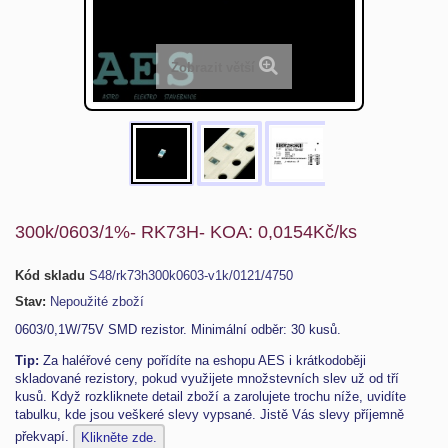
Zobrazit větší
300k/0603/1%- RK73H- KOA: 0,0154Kč/ks
Kód skladu
S48/rk73h300k0603-v1k/0121/4750
Stav:
Nepoužité zboží
0603/0,1W/75V SMD rezistor. Minimální odběr: 30 kusů.
Tip:
Za haléřové ceny pořídíte na eshopu AES i krátkodoběji
skladované rezistory, pokud využijete množstevních slev už od tří
kusů. Když rozkliknete detail zboží a zarolujete trochu níže, uvidíte
tabulku, kde jsou veškeré slevy vypsané. Jistě Vás slevy příjemně
překvapí.
Klikněte zde.