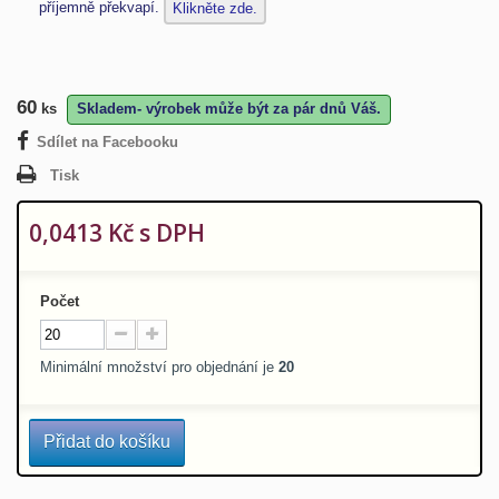
příjemně překvapí.
Klikněte zde.
60
ks
Skladem- výrobek může být za pár dnů Váš.
Sdílet na Facebooku
Tisk
0,0413 Kč
s DPH
Počet
Minimální množství pro objednání je
20
Přidat do košíku