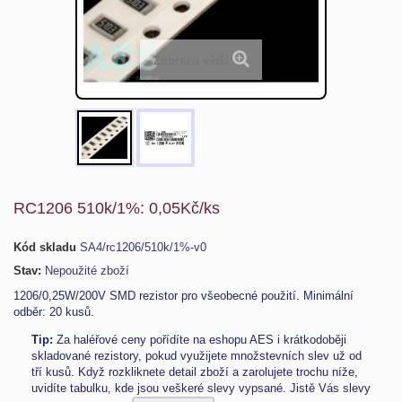
Zobrazit větší
RC1206 510k/1%: 0,05Kč/ks
Kód skladu
SA4/rc1206/510k/1%-v0
Stav:
Nepoužité zboží
1206/0,25W/200V SMD rezistor pro všeobecné použití. Minimální
odběr: 20 kusů.
Tip:
Za haléřové ceny pořídíte na eshopu AES i krátkodoběji
skladované rezistory, pokud využijete množstevních slev
už od
tří kusů
. Když rozkliknete detail zboží a zarolujete trochu níže,
uvidíte tabulku, kde jsou veškeré slevy vypsané. Jistě Vás slevy