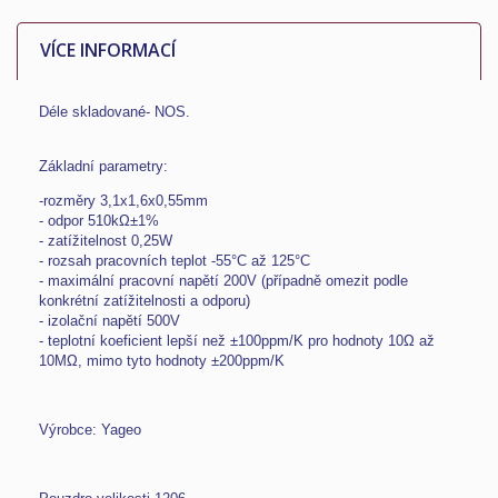
VÍCE INFORMACÍ
Déle skladované- NOS.
Základní parametry:
-rozměry 3,1x1,6x0,55mm
- odpor 510kΩ±1%
- zatížitelnost 0,25W
- rozsah pracovních teplot -55°C až 125°C
- maximální pracovní napětí 200V (případně omezit podle
konkrétní zatížitelnosti a odporu)
- izolační napětí 500V
- teplotní koeficient lepší než ±100ppm/K pro hodnoty 10Ω až
10MΩ, mimo tyto hodnoty ±200ppm/K
Výrobce: Yageo