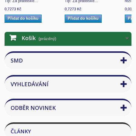
Tip: Za přátelské...
Tip: Za přátelské...
rezist
0,7273 Kč
0,7273 Kč
0,0127
Přidat do košíku
Přidat do košíku
Přid
Košík
(prázdný)
SMD
VYHLEDÁVÁNÍ
ODBĚR NOVINEK
ČLÁNKY