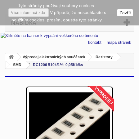
Tyto stránky používají soubory cookies.
V případě, že nesouhlasíte s
Více informací zde.
Zavřít
použitím cookies, prosím, opusťte tyto stránky.
NABÍDKA
kontakt
mapa stránek
Výprodej elektronických součástek
Rezistory
SMD
RC1206 510k/1%: 0,05Kč/ks
VÝPRODEJ