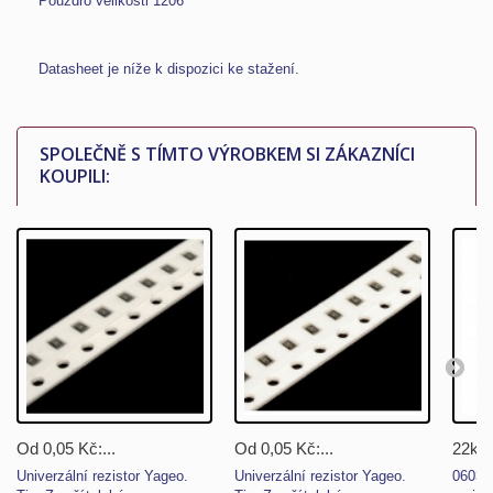
Pouzdro velikosti 1206
Datasheet je níže k dispozici ke stažení.
SPOLEČNĚ S TÍMTO VÝROBKEM SI ZÁKAZNÍCI
KOUPILI:
Od 0,05 Kč:...
Od 0,05 Kč:...
22k/0
Univerzální rezistor Yageo.
Univerzální rezistor Yageo.
0603/